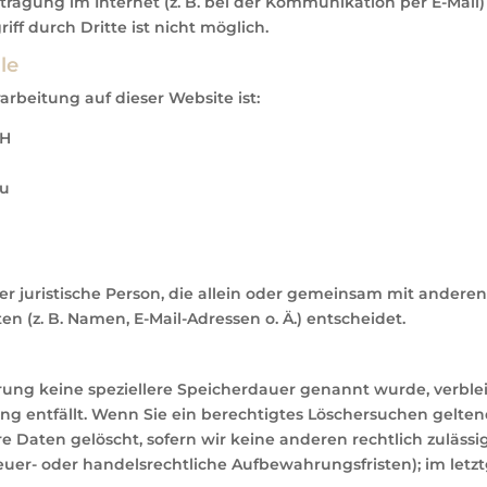
tragung im Internet (z. B. bei der Kommunikation per E-Mail)
ff durch Dritte ist nicht möglich.
le
arbeitung auf dieser Website ist:
bH
au
oder juristische Person, die allein oder gemeinsam mit andere
(z. B. Namen, E-Mail-Adressen o. Ä.) entscheidet.
ärung keine speziellere Speicherdauer genannt wurde, verbl
ung entfällt. Wenn Sie ein berechtigtes Löschersuchen gelte
 Daten gelöscht, sofern wir keine anderen rechtlich zulässi
uer- oder handelsrechtliche Aufbewahrungsfristen); im letz