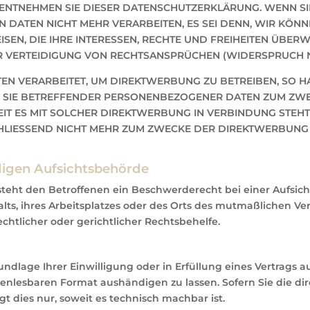
 ENTNEHMEN SIE DIESER DATENSCHUTZERKLÄRUNG. WENN S
 DATEN NICHT MEHR VERARBEITEN, ES SEI DENN, WIR KÖ
EN, DIE IHRE INTERESSEN, RECHTE UND FREIHEITEN ÜBER
ERTEIDIGUNG VON RECHTSANSPRÜCHEN (WIDERSPRUCH NACH
 VERARBEITET, UM DIREKTWERBUNG ZU BETREIBEN, SO HAB
 SIE BETREFFENDER PERSONENBEZOGENER DATEN ZUM ZWE
WEIT ES MIT SOLCHER DIREKTWERBUNG IN VERBINDUNG STE
LIESSEND NICHT MEHR ZUM ZWECKE DER DIREKTWERBUNG
igen Aufsichts­behörde
teht den Betroffenen ein Beschwerderecht bei einer Aufsic
lts, ihres Arbeitsplatzes oder des Orts des mutmaßlichen V
htlicher oder gerichtlicher Rechtsbehelfe.
undlage Ihrer Einwilligung oder in Erfüllung eines Vertrags a
enlesbaren Format aushändigen zu lassen. Sofern Sie die di
t dies nur, soweit es technisch machbar ist.