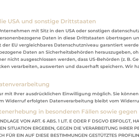
ie USA und sonstige Drittstaaten
ternehmen mit Sitz in den USA oder sonstigen datenschutzre
 personenbezogene Daten in diese Drittstaaten übertragen un
it der EU vergleichbares Datenschutzniveau garantiert werde
bezogene Daten an Sicherheitsbehörden herauszugeben, ohne
her nicht ausgeschlossen werden, dass US-Behörden (z. B. Ge
en verarbeiten, auswerten und dauerhaft speichern. Wir ha
Datenverarbeitung
mit Ihrer ausdrücklichen Einwilligung möglich. Sie können ei
um Widerruf erfolgten Datenverarbeitung bleibt vom Widerru
enerhebung in besonderen Fällen sowie gegen 
AGE VON ART. 6 ABS. 1 LIT. E ODER F DSGVO ERFOLGT, HA
REN SITUATION ERGEBEN, GEGEN DIE VERARBEITUNG IHRER
CH FÜR EIN AUF DIESE BESTIMMUNGEN GESTÜTZTES PROFILI